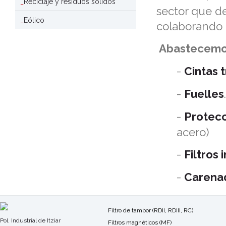
Reciclaje y residuos sólidos
sector que d
Eólico
colaborando 
Abastecemos 
-
Cintas 
-
Fuelles
.
-
Protecc
acero)
-
Filtros 
-
Carena
Filtro de tambor (RDII, RDIII, RC)
Pol. Industrial de Itziar
Filtros magnéticos (MF)