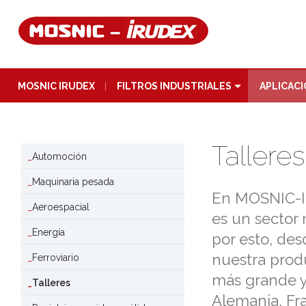
MOSNIC IRUDEX
FILTROS INDUSTRIALES
APLICAC
Talleres
Automoción
Maquinaria pesada
En MOSNIC-I
Aeroespacial
es un sector
Energía
por esto, de
nuestra produ
Ferroviario
más grande y
Talleres
Alemania, Fr