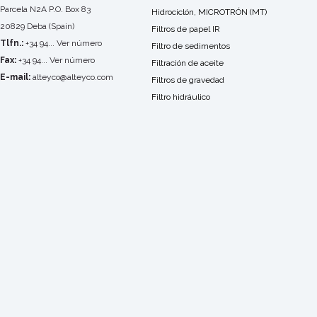
Parcela N2A P.O. Box 83
Hidrociclón, MICROTRÓN (MT)
20829 Deba (Spain)
Filtros de papel IR
Tlfn.:
+34 94... Ver número
Filtro de sedimentos
Fax:
+34 94... Ver número
Filtración de aceite
E-mail:
alteyco@alteyco.com
Filtros de gravedad
Filtro hidráulico