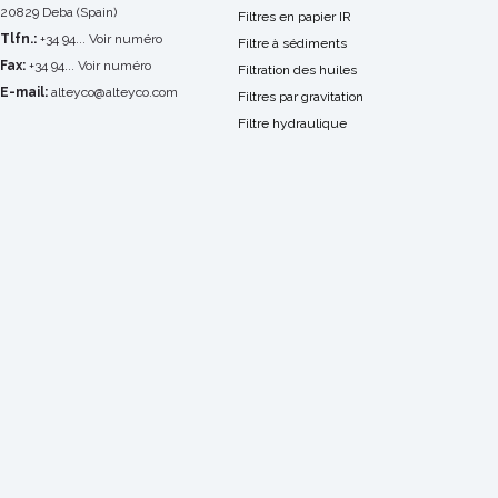
20829 Deba (Spain)
Filtres en papier IR
Tlfn.:
+34 94... Voir numéro
Filtre à sédiments
Fax:
+34 94... Voir numéro
Filtration des huiles
E-mail:
alteyco@alteyco.com
Filtres par gravitation
Filtre hydraulique