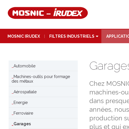
MOSNIC IRUDEX
FILTRES INDUSTRIELS
APPLICATI
Garage
Automobile
Machines-outils pour formage
des métaux
Chez MOSNIC-
machines-out
Aérospatiale
dans presque
Energie
années, nous
Ferroviaire
production s
Garages
plus et qui 