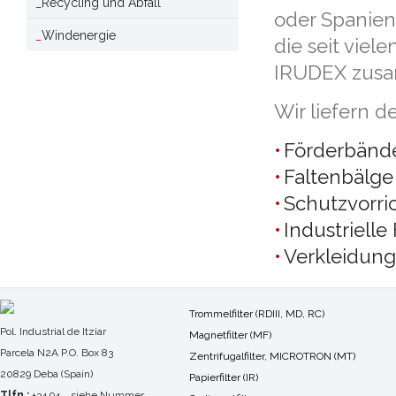
Recycling und Abfall
oder Spanien
Windenergie
die seit viel
IRUDEX zusa
Wir liefern d
Förderbänd
Faltenbälge
Schutzvorri
Industrielle
Verkleidun
Trommelfilter (RDIII, MD, RC)
Pol. Industrial de Itziar
Magnetfilter (MF)
Parcela N2A P.O. Box 83
Zentrifugalfilter, MICROTRON (MT)
20829 Deba (Spain)
Papierfilter (IR)
Tlfn.:
+34 94... siehe Nummer