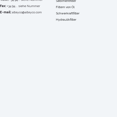
Sedimentfilter
Fax:
+34 94... siehe Nummer
Filtern von Öl
E-mail:
alteyco@alteyco.com
Schwerkraftfilter
Hydraulikfilter