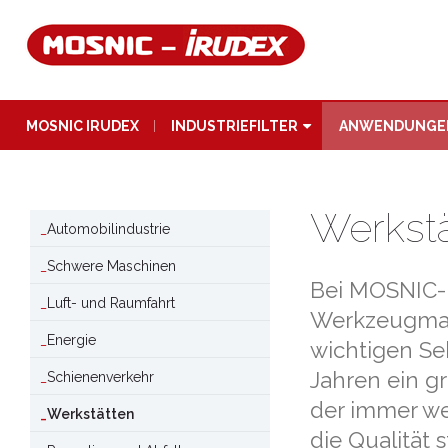
MOSNIC IRUDEX
INDUSTRIEFILTER
ANWENDUNGE
Werkstä
Automobilindustrie
Schwere Maschinen
Bei MOSNIC-I
Luft- und Raumfahrt
Werkzeugmasc
Energie
wichtigen Sek
Jahren ein gr
Schienenverkehr
der immer we
Werkstätten
die Qualität 