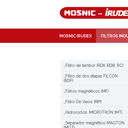
MOSNIC IRUDEX
FILTROS IND
Filtro de tambor (RDII, RDIII, RC)
Filtro de dos etapas FILCON
(RDF)
Filtros magnéticos (MF)
Filtro De Vacío (IRP)
Hidrociclón, MICROTRÓN (MT)
Separador magnético MAGTON
(MGT)