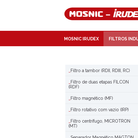
MOSNIC IRUDEX
FILTROS IND
Filtro a tambor (RDII, RDIII, RC)
Filtro de duas etapas FILCON
(RDF)
Filtro magnético (MF)
Filtro rotativo com vazio (IRP)
Filtro centrífugo, MICROTRON
(MT)
Separador Magnético MAGTON