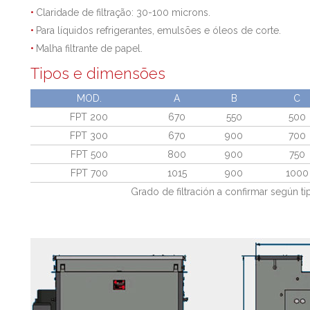
Claridade de filtração: 30-100 microns.
Para líquidos refrigerantes, emulsões e óleos de corte.
Malha filtrante de papel.
Tipos e dimensões
MOD.
A
B
C
FPT 200
670
550
500
FPT 300
670
900
700
FPT 500
800
900
750
FPT 700
1015
900
1000
Grado de filtración a confirmar según ti