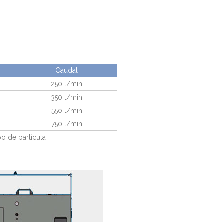
Caudal
250 l/min
350 l/min
550 l/min
750 l/min
po de partícula