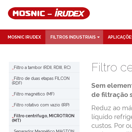
MOSNIC IRUDEX
FILTROS INDUSTRIAIS
APLICAÇÕE
Filtro 
Filtro a tambor (RDII, RDIII, RC)
Filtro de duas etapas FILCON
(RDF)
Sem elemento
de filtração
Filtro magnético (MF)
Filtro rotativo com vazio (IRP)
Reduz ao máx
líquido refri
Filtro centrífugo, MICROTRON
(MT)
custos. Por o
Separador Magnético MAGTON