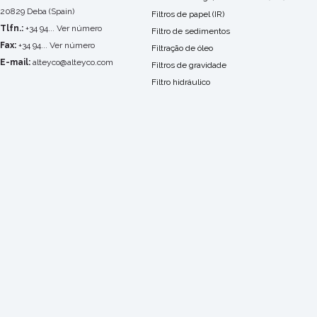
20829 Deba (Spain)
Filtros de papel (IR)
Tlfn.:
+34 94... Ver número
Filtro de sedimentos
Fax:
+34 94... Ver número
Filtração de óleo
E-mail:
alteyco@alteyco.com
Filtros de gravidade
Filtro hidráulico