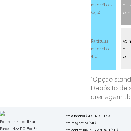
magnéticas
mai
(aço)
com
Partículas
50 
magnéticas
mai
(FC)
com
*Opção stand
Depósito de 
drenagem do r
Filtro a tambor (RDII, RDIII, RC)
Pol. Industrial de Itziar
Filtro magnético (MF)
Parcela N2A P.O. Box 83
Filtro centrífugo, MICROTRON (MT)