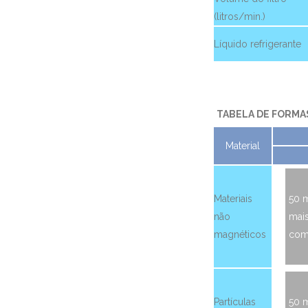
(litros/min.)
Líquido refrigerante
TABELA DE FORMAS
Material
Materiais
50 
não
mai
magnéticos
com
Partículas
50 