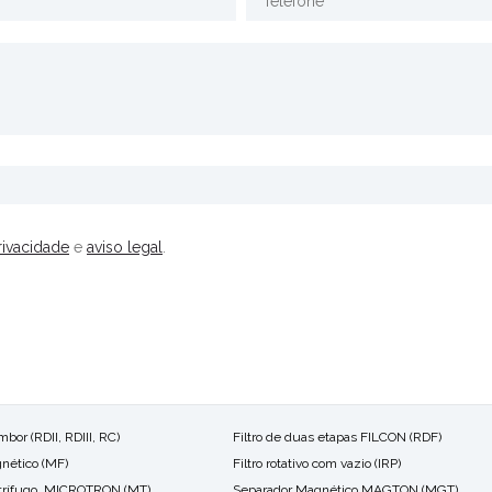
rivacidade
e
aviso legal
.
ambor (RDII, RDIII, RC)
Filtro de duas etapas FILCON (RDF)
gnético (MF)
Filtro rotativo com vazio (IRP)
ntrífugo, MICROTRON (MT)
Separador Magnético MAGTON (MGT)