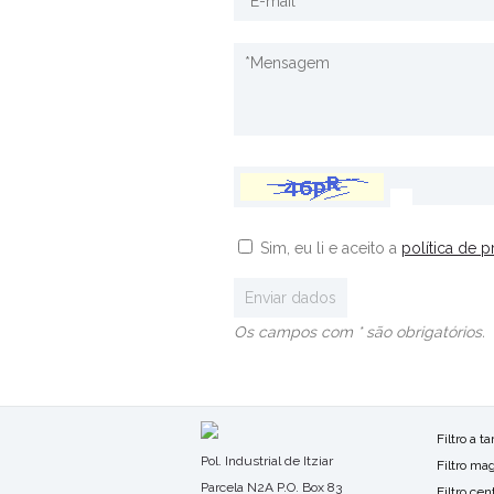
Sim, eu li e aceito a
política de p
Os campos com * são obrigatórios.
Filtro a t
Pol. Industrial de Itziar
Filtro ma
Parcela N2A P.O. Box 83
Filtro ce